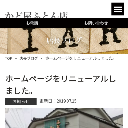
HOME
お電話
お問い合わせ
マニフレックスについ
店長ブログ
オーダーメイド
ホームページをリニューアルしました。
TOP
店長ブログ
リフォーム
よくあるご相談
ホームページをリニューアルし
よくある質問
ました。
お客様の声
更新日：2019.07.15
お知らせ
店長ブログ
店舗案内