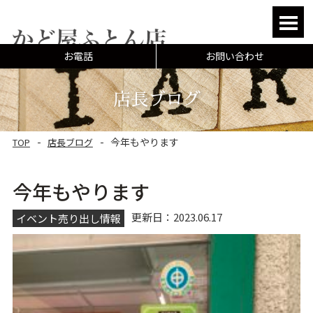
HOME
お電話
お問い合わせ
マニフレックスについ
店長ブログ
オーダーメイド
今年もやります
TOP
店長ブログ
リフォーム
よくあるご相談
今年もやります
よくある質問
更新日：2023.06.17
イベント売り出し情報
お客様の声
店長ブログ
店舗案内