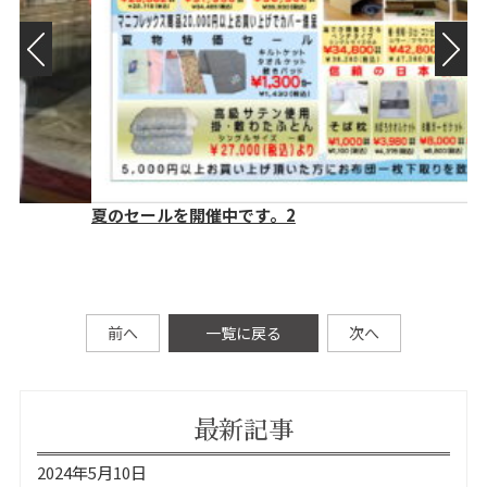
夏のセールを開催中です。2
６
前へ
一覧に戻る
次へ
最新記事
2024年5月10日