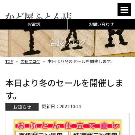
HOME
お電話
お問い合わせ
マニフレックスについ
店長ブログ
オーダーメイド
本日より冬のセールを開催します。
TOP
店長ブログ
リフォーム
よくあるご相談
本日より冬のセールを開催しま
よくある質問
す。
お客様の声
更新日：2021.10.14
お知らせ
店長ブログ
店舗案内