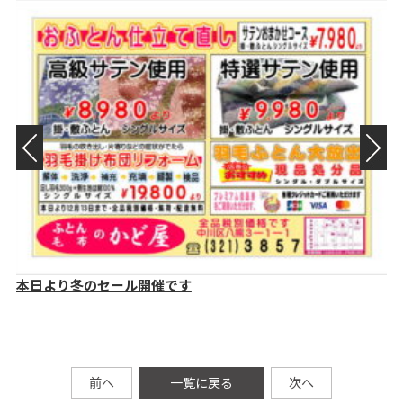
ル開催です
エクボ入荷しました。
前へ
一覧に戻る
次へ